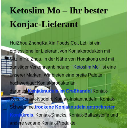
Ketoslim Mo – Ihr bester
Konjac-Lieferant
HuiZhou ZhongKaiXin Foods Co., Ltd. ist ein
professioneller Lieferant von Konjakprodukten mit
Sitz in HuiZhou, in der Nähe von Hongkong und mit
günstiger Verkehrsanbindung.
"
Ketoslim Mo
"
ist eine
unserer Marken. Wir bieten eine breite Palette
hochwertiger Konjakprodukte an,
darunter
Konjaknudeln im Großhandel
,
Konjak-
Reis, Konjak-Nudeln, Konjak-Instantnudeln, Konjak-
Schwämme
,
trockene Konjaknudeln
,
getrockneter
Konjakreis
,
Konjak-Snacks, Konjak-Ballaststoffe und
andere vegane Konjak-Produkte.