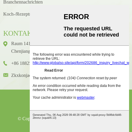
Branchennachrichten
Koch-/Rezeptneuigkeiten
KONTAKT
Raum 1416, Etage 14, Junhao International Building, Nr. 2,
Chenjiang Zhongkai Avenue, Bezirk Huicheng, Stadt Huizhou
+86 18825458362
Zkxkonjac@hzzkx.com
© Copyright - 2021-2023: Alle Rechte Vorbehalten.