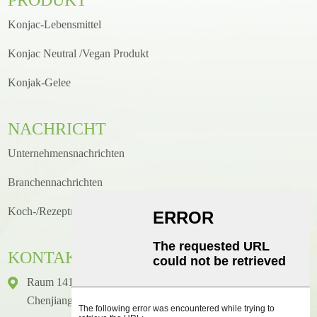
Konjac-Lebensmittel
Konjac Neutral /Vegan Produkt
Konjak-Gelee
NACHRICHT
Unternehmensnachrichten
Branchennachrichten
Koch-/Rezeptneuigkeiten
KONTAKT
Raum 1416, Etage 14, Junhao International Building, Nr. 2,
Chenjiang Zhongkai Avenue, Bezirk Huicheng, Stadt Huizhou