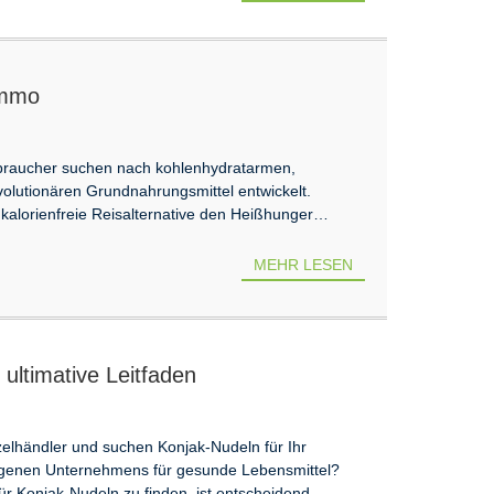
immo
braucher suchen nach kohlenhydratarmen,
evolutionären Grundnahrungsmittel entwickelt.
 kalorienfreie Reisalternative den Heißhunger…
MEHR LESEN
ultimative Leitfaden
zelhändler und suchen Konjak-Nudeln für Ihr
igenen Unternehmens für gesunde Lebensmittel?
r Konjak-Nudeln zu finden, ist entscheidend.