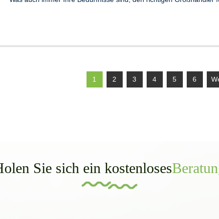
1
2
3
4
5
6
We
olen Sie sich ein kostenloses
Beratun