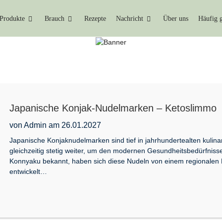
Produkte
Brauch
Rezepte
Nachricht
Über uns
Häufig g
NACHRICHT
Heim
Nachricht
Japanische Konjak-Nudelmarken – Ketoslimmo
von Admin am 26.01.2027
Japanische Konjaknudelmarken sind tief in jahrhundertealten kulina
gleichzeitig stetig weiter, um den modernen Gesundheitsbedürfnisse
Konnyaku bekannt, haben sich diese Nudeln von einem regionalen 
entwickelt…