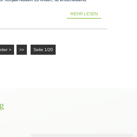
MEHR LESEN
iter >
>>
Seite 1/20
g