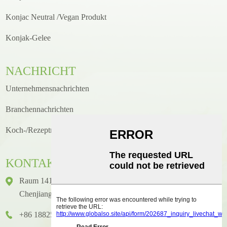
Konjac Neutral /Vegan Produkt
Konjak-Gelee
NACHRICHT
Unternehmensnachrichten
Branchennachrichten
Koch-/Rezeptneuigkeiten
KONTAKT
Raum 1416, Etage 14, Junhao International Building, Nr. 2,
Chenjiang Zhongkai Avenue, Bezirk Huicheng, Stadt Huizhou
+86 18825458362