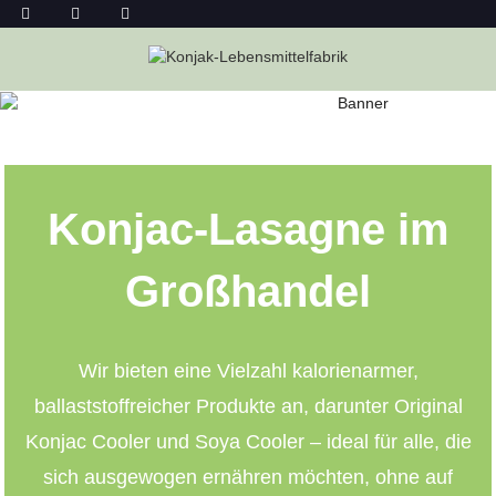
KONJAC-LASAGNE IM GROSSHANDEL
Heim
Konjac-Lasagne Im Großhandel
Konjac-Lasagne im
Großhandel
Wir bieten eine Vielzahl kalorienarmer,
ballaststoffreicher Produkte an, darunter Original
Konjac Cooler und Soya Cooler – ideal für alle, die
sich ausgewogen ernähren möchten, ohne auf