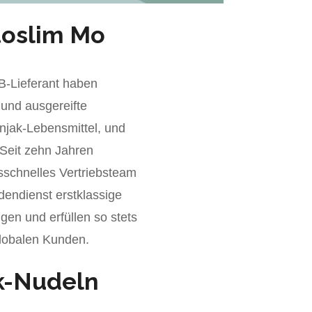
toslim Mo
B-Lieferant haben
g
und ausgereifte
njak-Lebensmittel, und
Seit zehn Jahren
sschnelles Vertriebsteam
dendienst erstklassige
gen und erfüllen so stets
lobalen Kunden.
k-Nudeln