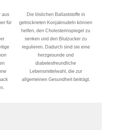
r aus
Die löslichen Ballaststoffe in
er für
getrockneten Konjaknudeln können
helfen, den Cholesterinspiegel zu
der
senken und den Blutzucker zu
itige
regulieren. Dadurch sind sie eine
 von
herzgesunde und
en
diabetesfreundliche
hne
Lebensmittelwahl, die zur
mack
allgemeinen Gesundheit beiträgt.
n.