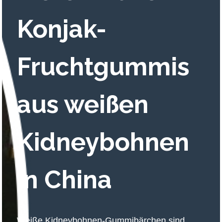
Konjak-
Fruchtgummis
aus weißen
Kidneybohnen
in China
Weiße Kidneybohnen-Gummibärchen sind