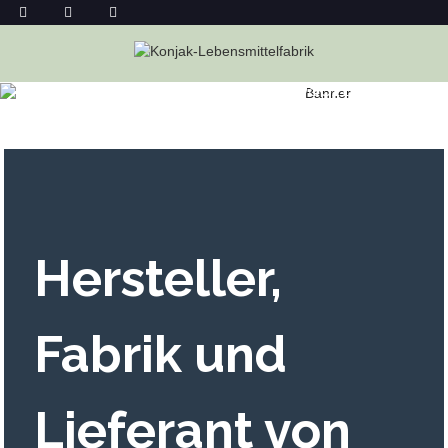
WEISSE KIDNEYBOHNEN-G
UMMIBÄRCHEN IM GROSSHANDEL
Heim
Weiße Kidneybohnen-Gummibärchen Im Großhandel
Hersteller,
Fabrik und
Lieferant von