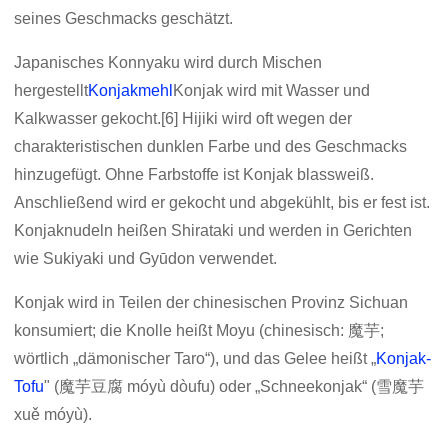
seines Geschmacks geschätzt.
Japanisches Konnyaku wird durch Mischen
hergestellt
Konjakmehl
Konjak wird mit Wasser und
Kalkwasser gekocht.[6] Hijiki wird oft wegen der
charakteristischen dunklen Farbe und des Geschmacks
hinzugefügt. Ohne Farbstoffe ist Konjak blassweiß.
Anschließend wird er gekocht und abgekühlt, bis er fest ist.
Konjaknudeln heißen Shirataki und werden in Gerichten
wie Sukiyaki und Gyūdon verwendet.
Konjak wird in Teilen der chinesischen Provinz Sichuan
konsumiert; die Knolle heißt Moyu (chinesisch: 魔芋;
wörtlich „dämonischer Taro“), und das Gelee heißt „
Konjak-
Tofu
" (魔芋豆腐 móyù dòufu) oder „Schneekonjak“ (雪魔芋
xuě móyù).