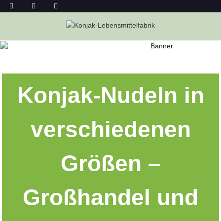
KONJAC-NUDELN IM GROSSHANDEL
Heim
Konjac-Nudeln Im Großhandel
Konjak-Nudeln in
verschiedenen
Größen –
Großhandel und