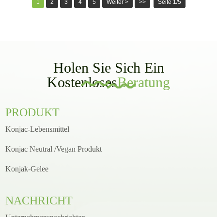
1
2
3
4
5
Weiter >
>>
Seite 1/5
Holen Sie Sich Ein
Kostenloses
Beratung
PRODUKT
Konjac-Lebensmittel
Konjac Neutral /Vegan Produkt
Konjak-Gelee
NACHRICHT