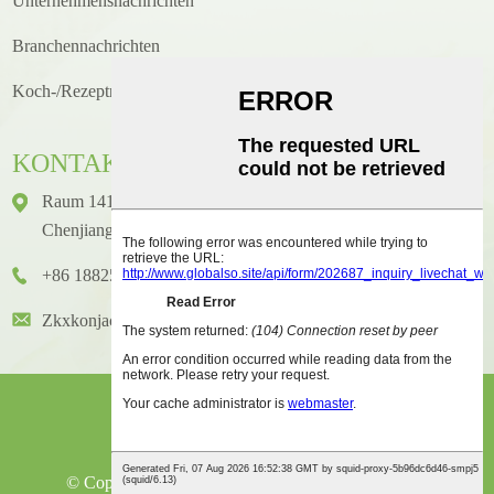
Unternehmensnachrichten
Branchennachrichten
Koch-/Rezeptneuigkeiten
KONTAKT
Raum 1416, Etage 14, Junhao International Building, Nr. 2,
Chenjiang Zhongkai Avenue, Bezirk Huicheng, Stadt Huizhou
+86 18825458362
Zkxkonjac@hzzkx.com
© Copyright - 2021-2023: Alle Rechte Vorbehalten.