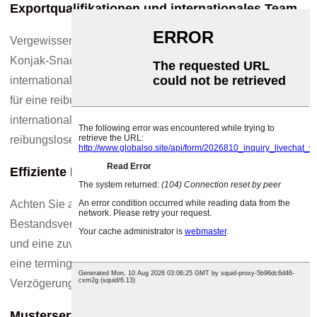
Exportqualifikationen und internationales Team
Vergewissern Sie sich, dass der chinesische Lieferant von
Konjak-Snacks über Exportlizenzen und ein
internationales Geschäftsteam verfügt. Dies ist unerlässlich
für eine reibungslose Kommunikation und die Einhaltung
internationaler Standards und gewährleistet so einen
reibungslosen und effizienten Exportprozess.
Effiziente Liefer- und Bestandsverwaltung
Achten Sie auf Lieferanten mit effizienten Liefer- und
Bestandsverwaltungssystemen. Kurze Bearbeitungszeiten
und eine zuverlässige Bestandsverwaltung gewährleisten
eine termingerechte Auftragsabwicklung, reduzieren
Verzögerungen und verbessern die Kundenzufriedenheit.
Musterservice und Kundendienst