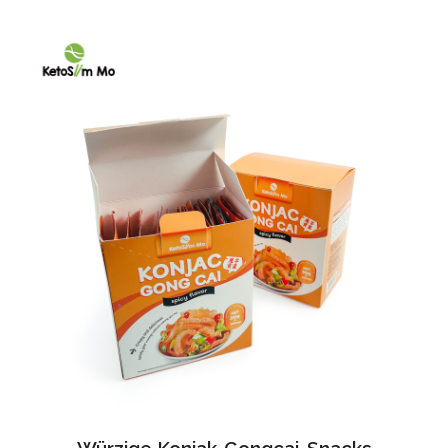
Würzige Konjak-Gongcai-Snacks