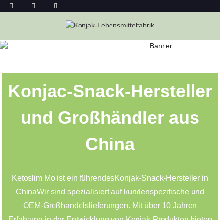
KONJAC-SNACKS IM GROSSHANDEL
Heim
Konjac-Snacks Im Großhandel
Konjac-Snack-Hersteller
und Großhändler aus
China
Ketoslim Mo ist ein führendes
Konjak-Snack-Hersteller in
China
Wir sind spezialisiert auf kundenspezifische und
OEM-Großhandelslieferungen. Mit über 10 Jahren
Erfahrung in der Entwicklung von Konjak-Produkten bieten