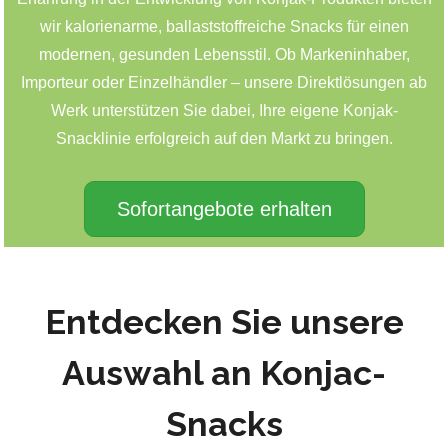
wir kalorienarme, ballaststoffreiche Snacks für einen
modernen, gesunden Lebensstil. Ob Markeninhaber,
Importeur oder Einzelhändler – unsere Direktlösungen ab
Werk unterstützen Sie dabei, Ihre eigene Konjak-
Snacklinie erfolgreich auf den Markt zu bringen.
Sofortangebote erhalten
Entdecken Sie unsere
Auswahl an Konjac-
Snacks