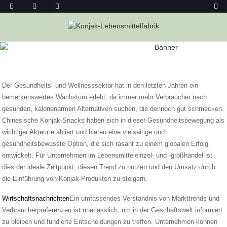
Heim
Nachricht
Der Aufstieg Chinesischer Konjak-Snacks In
Der Gesundheits- Und Wellnessbranche
Der Gesundheits- und Wellnesssektor hat in den letzten Jahren ein
bemerkenswertes Wachstum erlebt, da immer mehr Verbraucher nach
gesunden, kalorienarmen Alternativen suchen, die dennoch gut schmecken.
Chinesische Konjak-Snacks haben sich in dieser Gesundheitsbewegung als
wichtiger Akteur etabliert und bieten eine vielseitige und
gesundheitsbewusste Option, die sich rasant zu einem globalen Erfolg
entwickelt. Für Unternehmen im Lebensmitteleinzel- und -großhandel ist
dies der ideale Zeitpunkt, diesen Trend zu nutzen und den Umsatz durch
die Einführung von Konjak-Produkten zu steigern.
Wirtschaftsnachrichten
Ein umfassendes Verständnis von Markttrends und
Verbraucherpräferenzen ist unerlässlich, um in der Geschäftswelt informiert
zu bleiben und fundierte Entscheidungen zu treffen. Unternehmen können