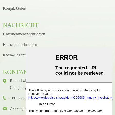
Konjak-Gelee
NACHRICHT
Unternehmensnachrichten
Branchennachrichten
Koch-/Rezeptneuigkeiten
KONTAKT
Raum 1416, Etage 14, Junhao International Building, Nr. 2,
Chenjiang Zhongkai Avenue, Bezirk Huicheng, Stadt Huizhou
+86 18825458362
Zkxkonjac@hzzkx.com