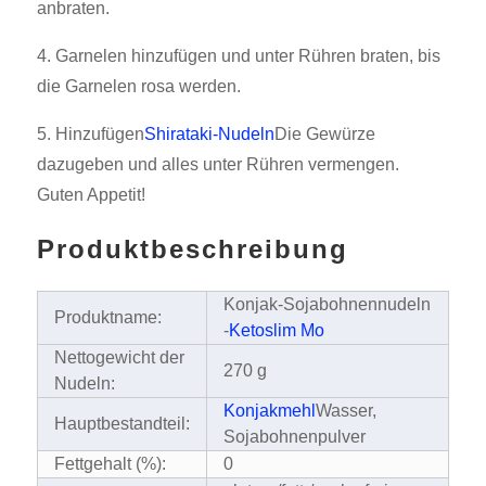
anbraten.
4. Garnelen hinzufügen und unter Rühren braten, bis
die Garnelen rosa werden.
5. Hinzufügen
Shirataki-Nudeln
Die Gewürze
dazugeben und alles unter Rühren vermengen.
Guten Appetit!
Produktbeschreibung
Konjak-Sojabohnennudeln
Produktname:
-
Ketoslim Mo
Nettogewicht der
270 g
Nudeln:
Konjakmehl
Wasser,
Hauptbestandteil:
Sojabohnenpulver
Fettgehalt (%):
0