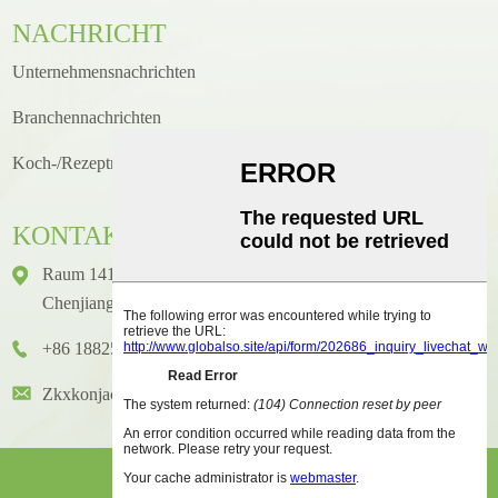
NACHRICHT
Unternehmensnachrichten
Branchennachrichten
Koch-/Rezeptneuigkeiten
KONTAKT
Raum 1416, Etage 14, Junhao International Building, Nr. 2,
Chenjiang Zhongkai Avenue, Bezirk Huicheng, Stadt Huizhou
+86 18825458362
Zkxkonjac@hzzkx.com