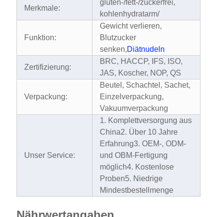
gluten-/fett-/zuckerfrei,
Merkmale:
kohlenhydratarm/
Gewicht verlieren,
Funktion:
Blutzucker
senken,
Diätnudeln
BRC, HACCP, IFS, ISO,
Zertifizierung:
JAS, Koscher, NOP, QS
Beutel, Schachtel, Sachet,
Verpackung:
Einzelverpackung,
Vakuumverpackung
1. Komplettversorgung aus
China
2. Über 10 Jahre
Erfahrung
3. OEM-, ODM-
Unser Service:
und OBM-Fertigung
möglich
4. Kostenlose
Proben
5. Niedrige
Mindestbestellmenge
Nährwertangaben