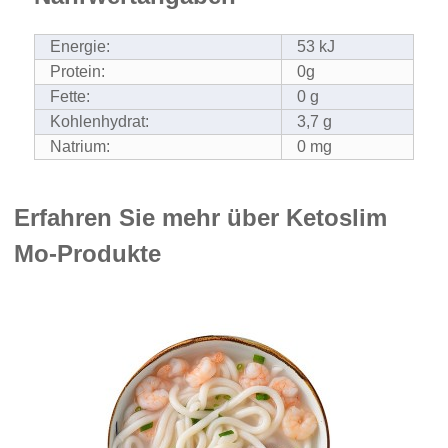
Energie:
53 kJ
Protein:
0g
Fette:
0 g
Kohlenhydrat:
3,7 g
Natrium:
0 mg
Erfahren Sie mehr über Ketoslim
Mo-Produkte