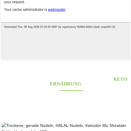
LIEFERANTEN VON KONJAK-LEBENSMITTELN
KETO-
ERNÄHRUNG
Suchen Sie nach gesunden, kohlenhydratarmen und ketogenen Konjakprodukten?
Ausgezeichneter und zertifizierter Konjaklieferant mit über 10 Jahren Erfahrung. OEM,
ODM und OBM, eigene große Anbauflächen; Laborforschung und
Entwicklungskapazitäten...