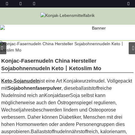
PRODUKT
Heim
Konjac-Lebensmittel
Konjak-Nudeln
Konjac-Nudel
Konjac-Fasernudeln China Hersteller
Sojabohnennudeln Keto丨Ketoslim Mo
Keto-Sojanudeln
ist eine Art Konjakwurzelnudel. Vollgepackt
mit
Sojabohnenfaserpulver
, diese
ballaststoffreiche
Nudeln
sind reich an
Konjakfaser
Soja selbst kann
möglicherweise auch den Östrogenspiegel regulieren,
Wechseljahresbeschwerden lindern und Osteoporose
verbessern. Daher können Diabetiker, Menschen mit drei
hohen Hormonwerten oder andere Personengruppen dies
ausprobieren.
Ballaststoffnudeln
nährstoffreich, kalorienarm,